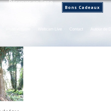
Réserver en ligne
Bons Cadeaux
Visite virtuelle
Webcam Live
Contact
Autour de