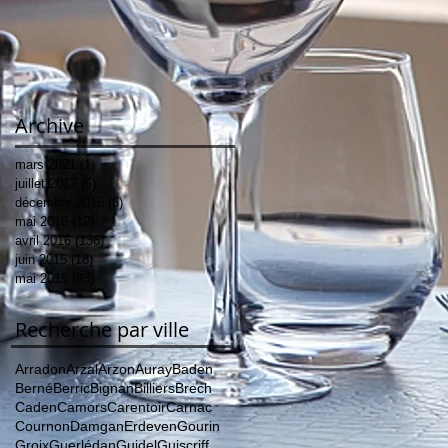
Archive
mars 2021
(1)
1 post
juillet 2017
(5)
5 posts
décembre 2016
(6)
6 posts
mai 2016
(12)
12 posts
avril 2016
(136)
136 posts
juin 2015
(18)
18 posts
mai 2015
(93)
93 posts
Recherche par ville
Arradon
Arzal
Arzon
Auray
Baden
Berné
Berric
Bignan
Billiers
Brech
Caden
Camors
Carentoir
Carnac
Cournon
Damgan
Erdeven
Gourin
Groix
Guerlédan
Guidel
Guiscriff