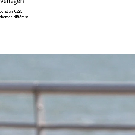
nvénégen
ociation C2iC
thèmes différents
..