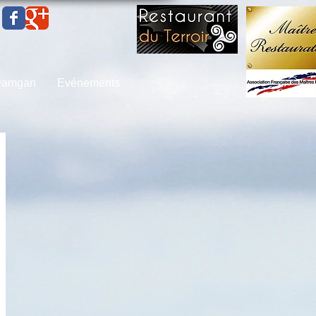
 Damgan
Evénements