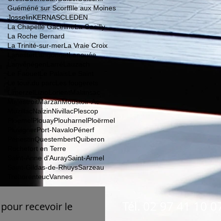
Guéméné sur Scorff
Ile aux Moines
Josselin
KERNASCLEDEN
La Chapelle Gaceline
La Gacilly
La Roche Bernard
La Trinité-sur-mer
La Vraie Croix
Lanester
Langonnet
Lanouée
Lanvénégen
Larré
Lauzach
Le Faouet
Le Palais
Le Saint
Le tour du parc
Les fougerets
Limerzel
Lizio
Lorient
Malansac
Malestroit
Marzan
Moustoir-Ac
Muzillac
Naizin
Nivillac
Plescop
Ploemel
Plouay
Plouharnel
Ploërmel
Pluvigner
Port-Navalo
Pénerf
Pénestin
Questembert
Quiberon
Rochefort en Terre
Saint-Anne d'Auray
Saint-Armel
Saint-Gildas-de-Rhuys
Sarzeau
Trehorenteuc
Vannes
Tél. 02 97 41 10 0
pour recevoir le