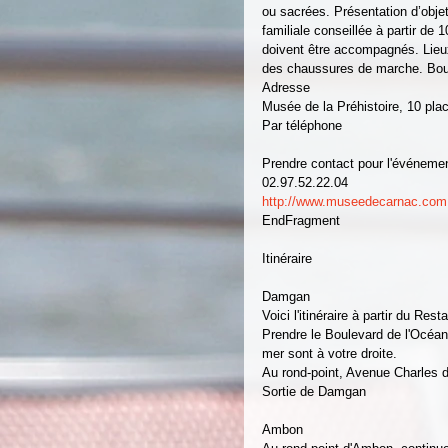
ou sacrées. Présentation d’objet
familiale conseillée à partir de 
doivent être accompagnés. Lieux
des chaussures de marche. Boucl
Adresse
Musée de la Préhistoire, 10 pl
Par téléphone
Prendre contact pour l'événeme
02.97.52.22.04
http://www.museedecarnac.com
EndFragment
Itinéraire
Damgan
Voici l'itinéraire à partir du Re
Prendre le Boulevard de l'Océan 
mer sont à votre droite.
Au rond-point, Avenue Charles d
Sortie de Damgan
Ambon