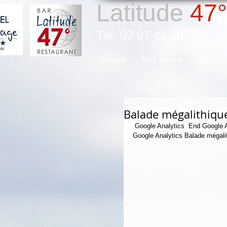
Latitude
47°
Tél. 02 97 41 10 07
Accueil
Nos Menus
Photos
Balade mégalithique
 Google Analytics  End Google Analytics  Google Analytics  End Google Analytics  Google Analytics  End 
Google Analytics Balade mégali