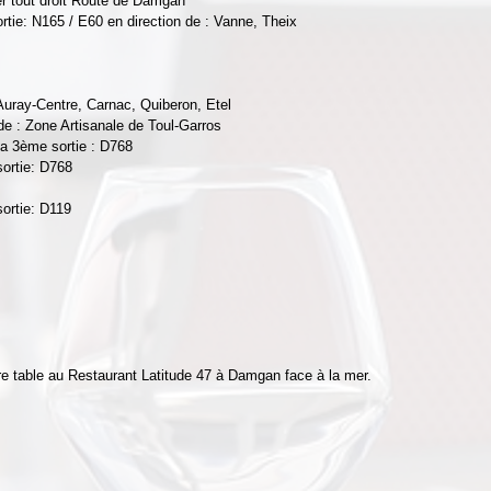
er tout droit Route de Damgan
ortie: N165 / E60 en direction de : Vanne, Theix
 Auray-Centre, Carnac, Quiberon, Etel
de : Zone Artisanale de Toul-Garros
la 3ème sortie : D768
sortie: D768
sortie: D119
re table au Restaurant Latitude 47 à Damgan face à la mer.