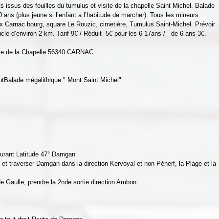
s issus des fouilles du tumulus et visite de la chapelle Saint Michel. Balade 
10 ans (plus jeune si l’enfant a l’habitude de marcher). Tous les mineurs 
 Carnac bourg, square Le Rouzic, cimetière, Tumulus Saint-Michel. Prévoir 
e d’environ 2 km. Tarif 9€ / Réduit  5€ pour les 6-17ans / - de 6 ans 3€.
ace de la Chapelle 56340 CARNAC
ntBalade mégalithique " Mont Saint Michel"
staurant Latitude 47° Damgan
et traverser Damgan dans la direction Kervoyal et non Pénerf, la Plage et la 
e Gaulle, prendre la 2nde sortie direction Ambon