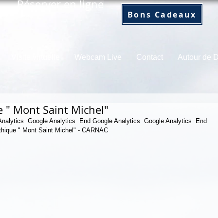
Réserver en ligne
Bons Cadeaux
Visite virtuelle
Webcam Live
Contact
Autour de
 " Mont Saint Michel"
thique " Mont Saint Michel" - CARNAC