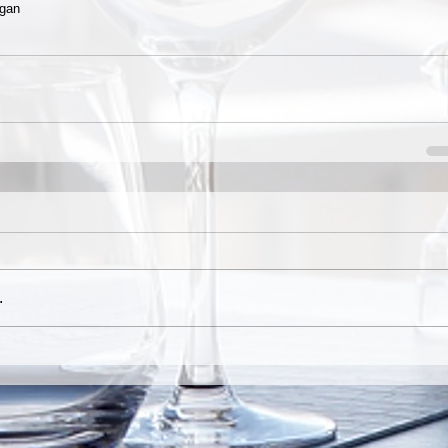
mgan
.