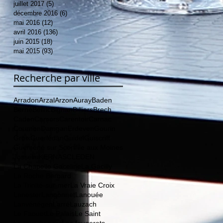
juillet 2017
(5)
5 posts
décembre 2016
(6)
6 posts
mai 2016
(12)
12 posts
avril 2016
(136)
136 posts
juin 2015
(18)
18 posts
mai 2015
(93)
93 posts
Recherche par ville
Arradon
Arzal
Arzon
Auray
Baden
Berné
Berric
Bignan
Billiers
Brech
Caden
Camors
Carentoir
Carnac
Cournon
Damgan
Erdeven
Gourin
Groix
Guerlédan
Guidel
Guiscriff
Guéméné sur Scorff
Ile aux Moines
Josselin
KERNASCLEDEN
La Chapelle Gaceline
La Gacilly
La Roche Bernard
La Trinité-sur-mer
La Vraie Croix
Lanester
Langonnet
Lanouée
Lanvénégen
Larré
Lauzach
Le Faouet
Le Palais
Le Saint
Le tour du parc
Les fougerets