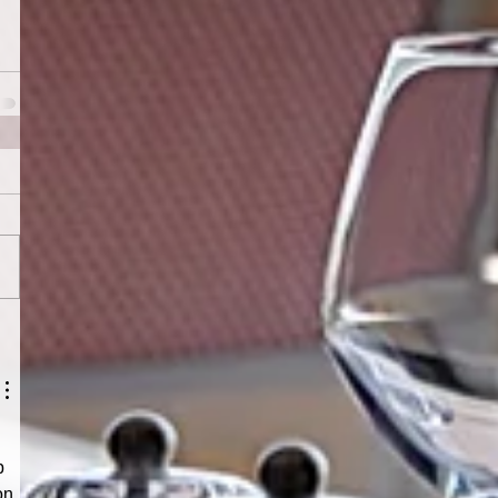
 
b 
on 