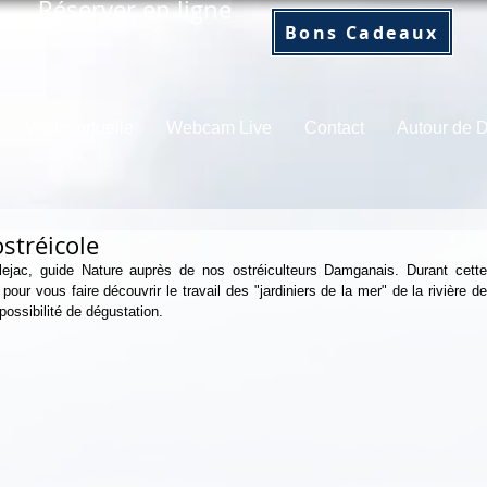
Réserver en ligne
Bons Cadeaux
Visite virtuelle
Webcam Live
Contact
Autour de
ostréicole
ejac, guide Nature auprès de nos ostréiculteurs Damganais. Durant cette 
r vous faire découvrir le travail des "jardiniers de la mer" de la rivière de 
 possibilité de dégustation.