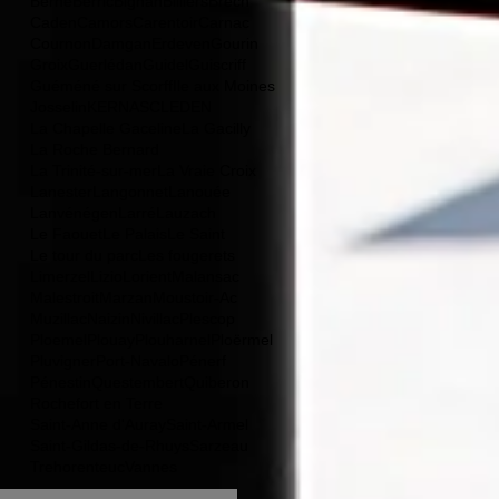
Berné
Berric
Bignan
Billiers
Brech
Caden
Camors
Carentoir
Carnac
Cournon
Damgan
Erdeven
Gourin
Groix
Guerlédan
Guidel
Guiscriff
Guéméné sur Scorff
Ile aux Moines
Josselin
KERNASCLEDEN
La Chapelle Gaceline
La Gacilly
La Roche Bernard
La Trinité-sur-mer
La Vraie Croix
Lanester
Langonnet
Lanouée
Lanvénégen
Larré
Lauzach
Le Faouet
Le Palais
Le Saint
Le tour du parc
Les fougerets
Limerzel
Lizio
Lorient
Malansac
Malestroit
Marzan
Moustoir-Ac
Muzillac
Naizin
Nivillac
Plescop
Ploemel
Plouay
Plouharnel
Ploërmel
Pluvigner
Port-Navalo
Pénerf
Pénestin
Questembert
Quiberon
Rochefort en Terre
Saint-Anne d'Auray
Saint-Armel
Saint-Gildas-de-Rhuys
Sarzeau
Trehorenteuc
Vannes