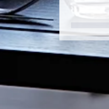
J'aime
Répon