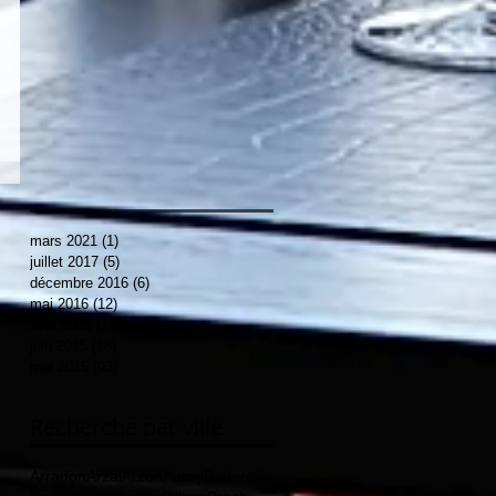
mars 2021
(1)
1 post
juillet 2017
(5)
5 posts
décembre 2016
(6)
6 posts
mai 2016
(12)
12 posts
avril 2016
(136)
136 posts
juin 2015
(18)
18 posts
mai 2015
(93)
93 posts
Recherche par ville
Arradon
Arzal
Arzon
Auray
Baden