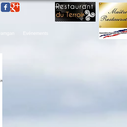
 Damgan
Evénements