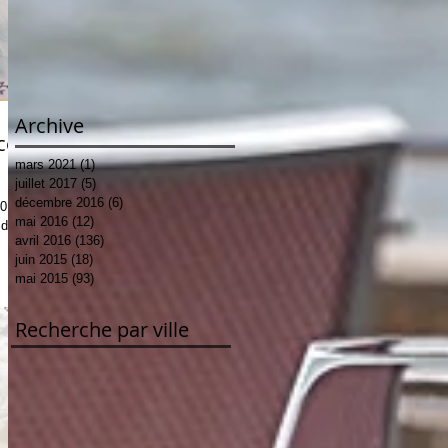
Archive
ce
mars 2021
(1)
1 post
juillet 2017
(5)
5 posts
décembre 2016
(6)
6 posts
mai 2016
(12)
12 posts
 de
avril 2016
(136)
136 posts
juin 2015
(18)
18 posts
mai 2015
(93)
93 posts
Recherche par ville