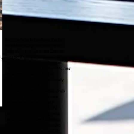
Arradon
Arzal
Arzon
Auray
Baden
Berné
Berric
Bignan
Billiers
Brech
Caden
Camors
Carentoir
Carnac
Cournon
Damgan
Erdeven
Gourin
Groix
Guerlédan
Guidel
Guiscriff
Guéméné sur Scorff
Ile aux Moines
Josselin
KERNASCLEDEN
La Chapelle Gaceline
La Gacilly
La Roche Bernard
La Trinité-sur-mer
La Vraie Croix
Lanester
Langonnet
Lanouée
Lanvénégen
Larré
Lauzach
Le Faouet
Le Palais
Le Saint
Le tour du parc
Les fougerets
Limerzel
Lizio
Lorient
Malansac
Malestroit
Marzan
Moustoir-Ac
Muzillac
Naizin
Nivillac
Plescop