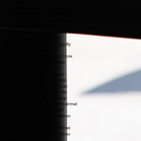
Arradon
Arzal
Arzon
Auray
Baden
Berné
Berric
Bignan
Billiers
Brech
Caden
Camors
Carentoir
Carnac
Cournon
Damgan
Erdeven
Gourin
Groix
Guerlédan
Guidel
Guiscriff
Guéméné sur Scorff
Ile aux Moines
Josselin
KERNASCLEDEN
La Chapelle Gaceline
La Gacilly
La Roche Bernard
La Trinité-sur-mer
La Vraie Croix
Lanester
Langonnet
Lanouée
Lanvénégen
Larré
Lauzach
Le Faouet
Le Palais
Le Saint
Le tour du parc
Les fougerets
Limerzel
Lizio
Lorient
Malansac
Malestroit
Marzan
Moustoir-Ac
Muzillac
Naizin
Nivillac
Plescop
Ploemel
Plouay
Plouharnel
Ploërmel
Pluvigner
Port-Navalo
Pénerf
Pénestin
Questembert
Quiberon
Rochefort en Terre
Saint-Anne d'Auray
Saint-Armel
Saint-Gildas-de-Rhuys
Sarzeau
Trehorenteuc
Vannes