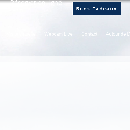
Réserver en ligne
Bons Cadeaux
Visite virtuelle
Webcam Live
Contact
Autour de