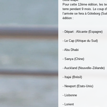
Pour cette 12ème édition, les t
terre pendant 9 mois. Le coup d
l’arrivée se fera à Göteborg (Suè
édition :
- Départ : Alicante (Espagne)
- Le Cap (Afrique du Sud)
- Abu Dhabi
- Sanya (Chine)
- Auckland (Nouvelle–Zélande)
- Itajai (Brésil)
- Newport (Etats-Unis)
- Lisbonne
- Lorient