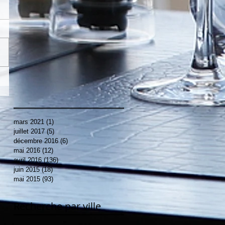
mars 2021
(1)
1 post
juillet 2017
(5)
5 posts
décembre 2016
(6)
6 posts
mai 2016
(12)
12 posts
avril 2016
(136)
136 posts
juin 2015
(18)
18 posts
mai 2015
(93)
93 posts
Recherche par ville