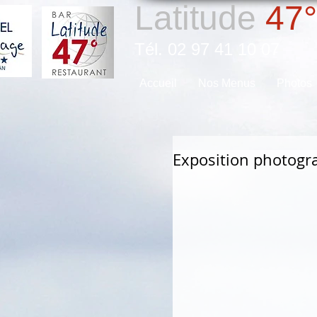
Latitude
47°
Tél. 02 97 41 10 07
Accueil
Nos Menus
Photos
Exposition photogr