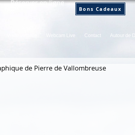
Réserver en ligne
Bons Cadeaux
Visite virtuelle
Webcam Live
Contact
Autour de
aphique de Pierre de Vallombreuse