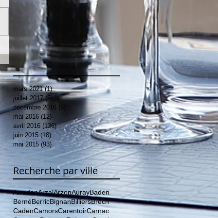
mars 2021
(1)
1 post
juillet 2017
(5)
5 posts
décembre 2016
(6)
6 posts
mai 2016
(12)
12 posts
avril 2016
(136)
136 posts
juin 2015
(18)
18 posts
mai 2015
(93)
93 posts
Recherche par ville
Arradon
Arzal
Arzon
Auray
Baden
Berné
Berric
Bignan
Billiers
Brech
Caden
Camors
Carentoir
Carnac