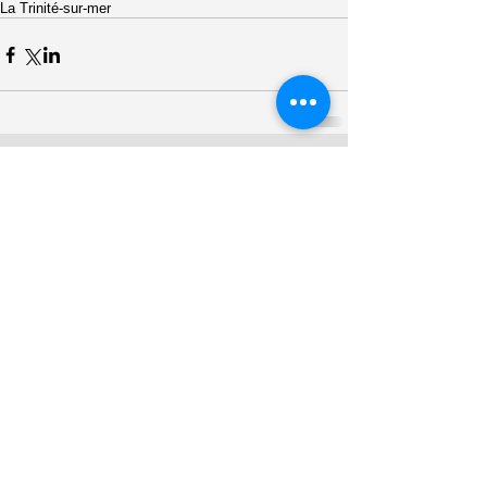
La Trinité-sur-mer
Commentaires
Rédigez un commentaire...
Archive
mars 2021
(1)
1 post
juillet 2017
(5)
5 posts
décembre 2016
(6)
6 posts