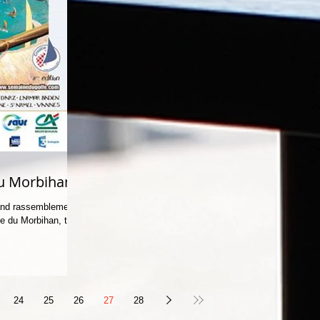
du Morbihan
and rassemblement
fe du Morbihan, tous
24
25
26
27
28