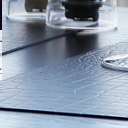
"
en
 de