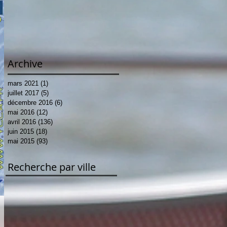
Archive
mars 2021
(1)
1 post
juillet 2017
(5)
5 posts
décembre 2016
(6)
6 posts
mai 2016
(12)
12 posts
avril 2016
(136)
136 posts
juin 2015
(18)
18 posts
mai 2015
(93)
93 posts
Recherche par ville