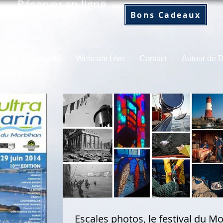
Réserver en ligne
Bons Cadeaux
Visite virtuelle
Webcam Live
Contact
Autour de
Escales photos, le festival du Mo