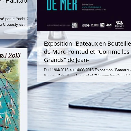
 - Habitables
sé par le Yacht Club
du Crouesty est
Exposition "Bateaux en Bouteille
de Marc Pointud et "Comme les
Grands" de Jean-
Du 11/04/2015 au 14/06/2015 Exposition "Bateaux 
Bouteille" de Marc Pointud et "Comme les Grands"
Jean-louis Cipriotti, à la Criée...