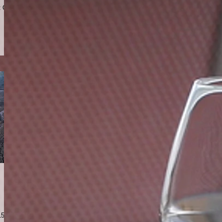
t Club
15