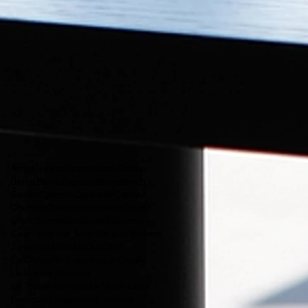
Arradon
Arzal
Arzon
Auray
Baden
Berné
Berric
Bignan
Billiers
Brech
Caden
Camors
Carentoir
Carnac
Cournon
Damgan
Erdeven
Gourin
Groix
Guerlédan
Guidel
Guiscriff
Guéméné sur Scorff
Ile aux Moines
Josselin
KERNASCLEDEN
La Chapelle Gaceline
La Gacilly
La Roche Bernard
La Trinité-sur-mer
La Vraie Croix
Lanester
Langonnet
Lanouée