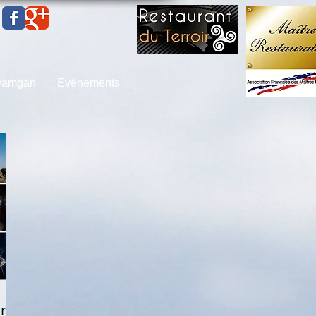
 Damgan
Evénements
r